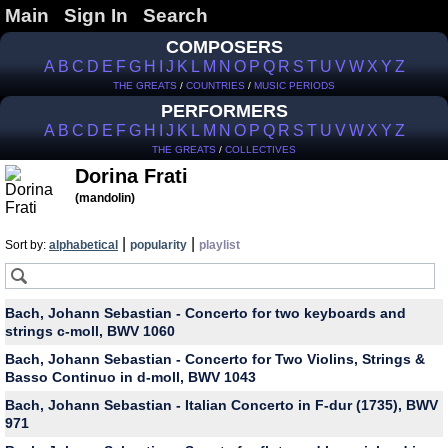
Main
Sign In
Search
COMPOSERS
A
B
C
D
E
F
G
H
I
J
K
L
M
N
O
P
Q
R
S
T
U
V
W
X
Y
Z
THE GREATS
/
COUNTRIES
/
MUSIC PERIODS
PERFORMERS
A
B
C
D
E
F
G
H
I
J
K
L
M
N
O
P
Q
R
S
T
U
V
W
X
Y
Z
THE GREATS
/
COLLECTIVES
Dorina Frati
(mandolin)
|
|
Sort by:
alphabetical
popularity
playlist
Bach, Johann Sebastian - Concerto for two keyboards and
strings с-moll, BWV 1060
Bach, Johann Sebastian - Concerto for Two Violins, Strings &
Basso Continuo in d-moll, BWV 1043
Bach, Johann Sebastian - Italian Concerto in F-dur (1735), BWV
971